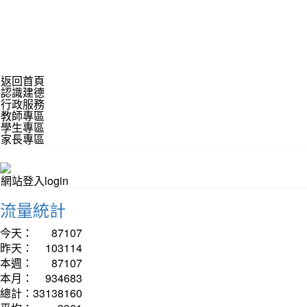
返回首頁
認識建德
行政服務
教師專區
學生專區
家長專區
網站登入login
流量統計
今天：
87107
昨天：
103114
本週：
87107
本月：
934683
總計：
33138160