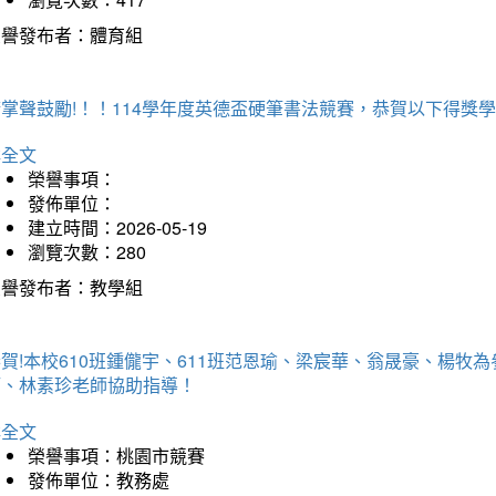
榮譽發布者：體育組
掌聲鼓勵!！！114學年度英德盃硬筆書法競賽，恭賀以下得獎
詳全文
榮譽事項：
發佈單位：
建立時間：2026-05-19
瀏覽次數：280
榮譽發布者：教學組
賀!本校610班鍾儱宇、611班范恩瑜、梁宸華、翁晟豪、楊
師、林素珍老師協助指導！
詳全文
榮譽事項：桃園市競賽
發佈單位：教務處