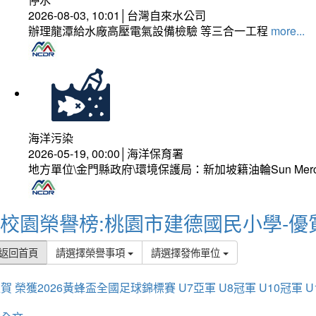
2026-08-03, 10:01│台灣自來水公司
辦理龍潭給水廠高壓電氣設備檢驗 等三合一工程
more...
海洋污染
2026-05-19, 00:00│海洋保育署
地方單位\金門縣政府\環境保護局：新加坡籍油輪Sun Mer
校園榮譽榜:桃園市建德國民小學-優
返回首頁
請選擇榮譽事項
請選擇發佈單位
賀 榮獲2026黃蜂盃全國足球錦標賽 U7亞軍 U8冠軍 U10冠軍 U