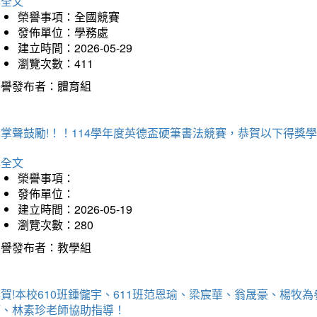
詳全文
榮譽事項：全國競賽
發佈單位：學務處
建立時間：2026-05-29
瀏覽次數：411
榮譽發布者：體育組
掌聲鼓勵!！！114學年度英德盃硬筆書法競賽，恭賀以下得獎
詳全文
榮譽事項：
發佈單位：
建立時間：2026-05-19
瀏覽次數：280
榮譽發布者：教學組
賀!本校610班鍾儱宇、611班范恩瑜、梁宸華、翁晟豪、楊
師、林素珍老師協助指導！