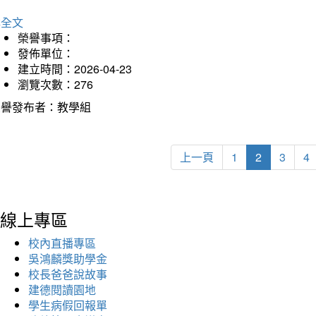
詳全文
榮譽事項：
發佈單位：
建立時間：2026-04-23
瀏覽次數：276
榮譽發布者：教學組
上一頁
1
2
3
4
線上專區
校內直播專區
吳鴻麟獎助學金
校長爸爸說故事
建德閱讀園地
學生病假回報單