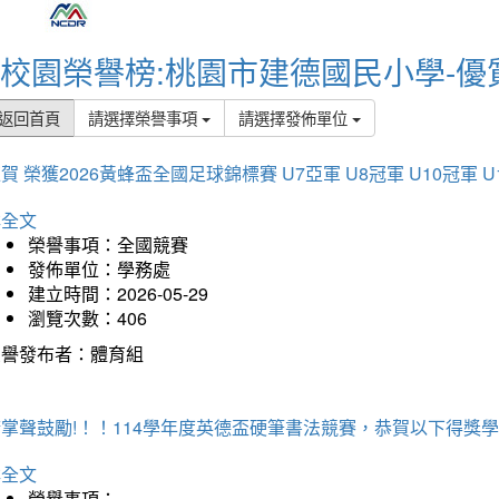
校園榮譽榜:桃園市建德國民小學-優
返回首頁
請選擇榮譽事項
請選擇發佈單位
賀 榮獲2026黃蜂盃全國足球錦標賽 U7亞軍 U8冠軍 U10冠軍 U
詳全文
榮譽事項：全國競賽
發佈單位：學務處
建立時間：2026-05-29
瀏覽次數：406
榮譽發布者：體育組
掌聲鼓勵!！！114學年度英德盃硬筆書法競賽，恭賀以下得獎
詳全文
榮譽事項：