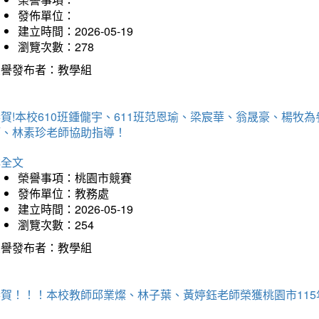
發佈單位：
建立時間：2026-05-19
瀏覽次數：278
榮譽發布者：教學組
賀!本校610班鍾儱宇、611班范恩瑜、梁宸華、翁晟豪、楊
師、林素珍老師協助指導！
詳全文
榮譽事項：桃園市競賽
發佈單位：教務處
建立時間：2026-05-19
瀏覽次數：254
榮譽發布者：教學組
恭賀！！！本校教師邱業燦、林子葉、黃婷鈺老師榮獲桃園市11