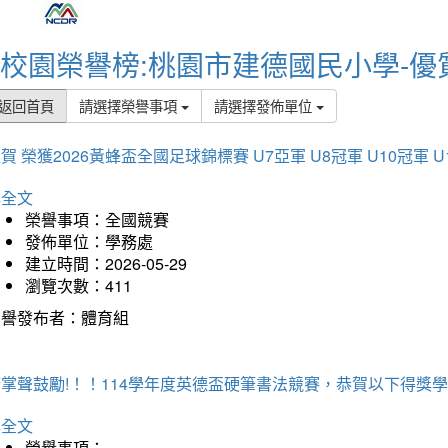
校園榮譽榜:桃園市建德國民小學-優
返回首頁
請選擇榮譽事項
請選擇發佈單位
賀 榮獲2026黃蜂盃全國足球錦標賽 U7亞軍 U8冠軍 U10冠軍 U
詳全文
榮譽事項：全國競賽
發佈單位：學務處
建立時間：2026-05-29
瀏覽次數：411
榮譽發布者：體育組
掌聲鼓勵!！！114學年度英德盃硬筆書法競賽，恭賀以下得獎
詳全文
榮譽事項：