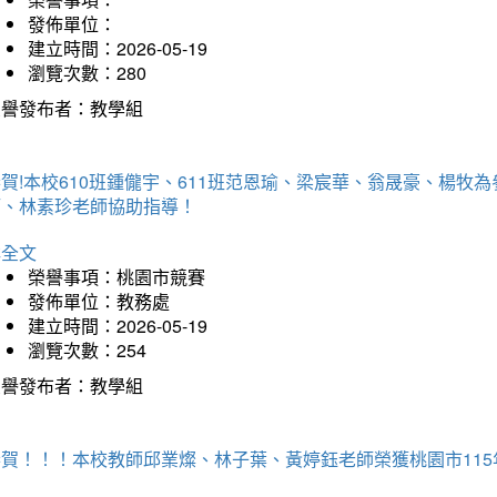
發佈單位：
建立時間：2026-05-19
瀏覽次數：280
榮譽發布者：教學組
賀!本校610班鍾儱宇、611班范恩瑜、梁宸華、翁晟豪、楊
師、林素珍老師協助指導！
詳全文
榮譽事項：桃園市競賽
發佈單位：教務處
建立時間：2026-05-19
瀏覽次數：254
榮譽發布者：教學組
恭賀！！！本校教師邱業燦、林子葉、黃婷鈺老師榮獲桃園市11