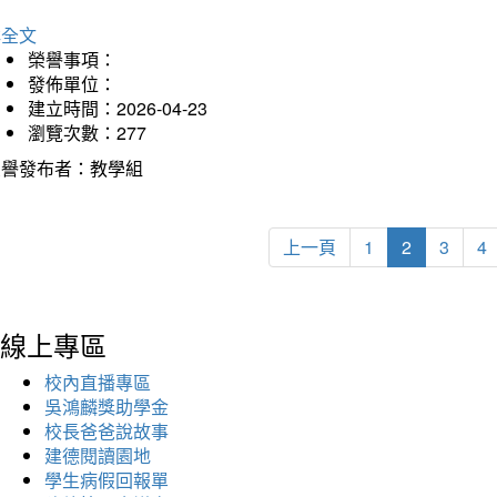
詳全文
榮譽事項：
發佈單位：
建立時間：2026-04-23
瀏覽次數：277
榮譽發布者：教學組
上一頁
1
2
3
4
線上專區
校內直播專區
吳鴻麟獎助學金
校長爸爸說故事
建德閱讀園地
學生病假回報單