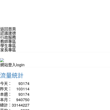
返回首頁
認識建德
行政服務
教師專區
學生專區
家長專區
網站登入login
流量統計
今天：
93174
昨天：
103114
本週：
93174
本月：
940750
總計：
33144227