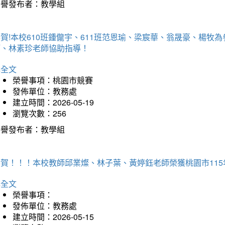
榮譽發布者：教學組
賀!本校610班鍾儱宇、611班范恩瑜、梁宸華、翁晟豪、楊
師、林素珍老師協助指導！
詳全文
榮譽事項：桃園市競賽
發佈單位：教務處
建立時間：2026-05-19
瀏覽次數：256
榮譽發布者：教學組
恭賀！！！本校教師邱業燦、林子葉、黃婷鈺老師榮獲桃園市11
詳全文
榮譽事項：
發佈單位：教務處
建立時間：2026-05-15