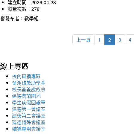
建立時間：2026-04-23
瀏覽次數：278
榮譽發布者：教學組
上一頁
1
2
3
4
線上專區
校內直播專區
吳鴻麟獎助學金
校長爸爸說故事
建德閱讀園地
學生病假回報單
建德第一會議室
建德第二會議室
建德特殊會議室
輔導專用會議室