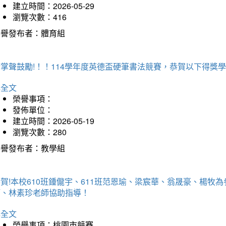
建立時間：2026-05-29
瀏覽次數：416
榮譽發布者：體育組
掌聲鼓勵!！！114學年度英德盃硬筆書法競賽，恭賀以下得獎
詳全文
榮譽事項：
發佈單位：
建立時間：2026-05-19
瀏覽次數：280
榮譽發布者：教學組
賀!本校610班鍾儱宇、611班范恩瑜、梁宸華、翁晟豪、楊
師、林素珍老師協助指導！
詳全文
榮譽事項：桃園市競賽