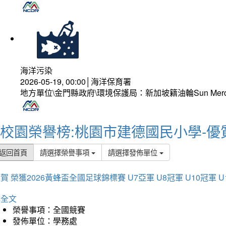
海洋污染
2026-05-19, 00:00│海洋保育署
地方單位\金門縣政府\環境保護局：新加坡籍油輪Sun Mer
校園榮譽榜:桃園市建德國民小學-優
返回首頁
請選擇榮譽事項
請選擇發佈單位
賀 榮獲2026黃蜂盃全國足球錦標賽 U7亞軍 U8冠軍 U10冠軍 U
詳全文
榮譽事項：全國競賽
發佈單位：學務處