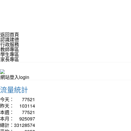
返回首頁
認識建德
行政服務
教師專區
學生專區
家長專區
網站登入login
流量統計
今天：
77521
昨天：
103114
本週：
77521
本月：
925097
總計：
33128574