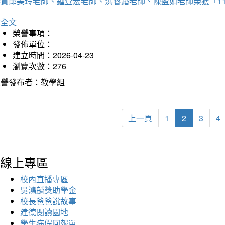
恭賀邱美玲老師、鍾登宏老師、洪睿鍲老師、陳盈如老師榮獲「1
詳全文
榮譽事項：
發佈單位：
建立時間：2026-04-23
瀏覽次數：276
榮譽發布者：教學組
上一頁
1
2
3
4
線上專區
校內直播專區
吳鴻麟獎助學金
校長爸爸說故事
建德閱讀園地
學生病假回報單