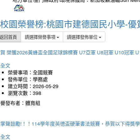
校園榮譽榜:桃園市建德國民小學-優
返回首頁
請選擇榮譽事項
請選擇發佈單位
賀 榮獲2026黃蜂盃全國足球錦標賽 U7亞軍 U8冠軍 U10冠軍 U
詳全文
榮譽事項：全國競賽
發佈單位：學務處
建立時間：2026-05-29
瀏覽次數：398
榮譽發布者：體育組
掌聲鼓勵!！！114學年度英德盃硬筆書法競賽，恭賀以下得獎
詳全文