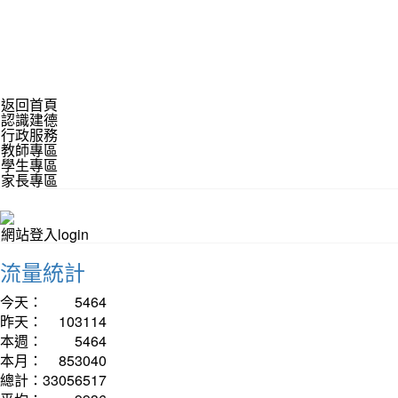
返回首頁
認識建德
行政服務
教師專區
學生專區
家長專區
網站登入login
流量統計
今天：
5464
昨天：
103114
本週：
5464
本月：
853040
總計：
33056517