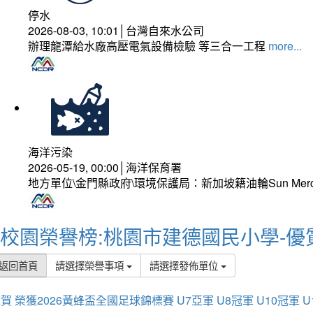
停水
2026-08-03, 10:01│台灣自來水公司
辦理龍潭給水廠高壓電氣設備檢驗 等三合一工程
more...
海洋污染
2026-05-19, 00:00│海洋保育署
地方單位\金門縣政府\環境保護局：新加坡籍油輪Sun Mer
校園榮譽榜:桃園市建德國民小學-優
返回首頁
請選擇榮譽事項
請選擇發佈單位
賀 榮獲2026黃蜂盃全國足球錦標賽 U7亞軍 U8冠軍 U10冠軍 U