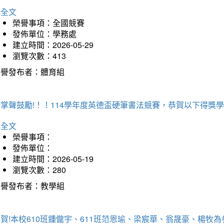
詳全文
榮譽事項：全國競賽
發佈單位：學務處
建立時間：2026-05-29
瀏覽次數：413
榮譽發布者：體育組
掌聲鼓勵!！！114學年度英德盃硬筆書法競賽，恭賀以下得獎
詳全文
榮譽事項：
發佈單位：
建立時間：2026-05-19
瀏覽次數：280
榮譽發布者：教學組
賀!本校610班鍾儱宇、611班范恩瑜、梁宸華、翁晟豪、楊