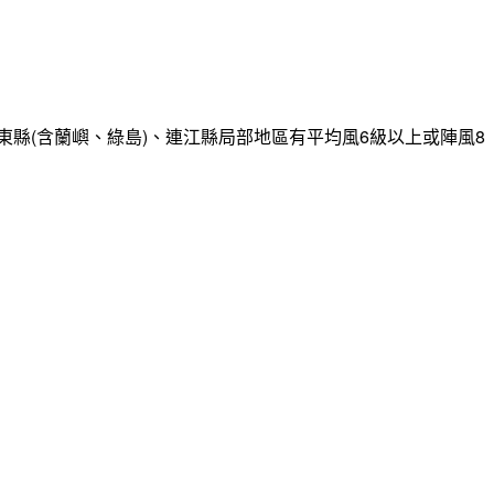
縣(含蘭嶼、綠島)、連江縣局部地區有平均風6級以上或陣風8