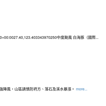
:00+00:0027.40,123.403343970250中度颱風 白海豚（國際...
及強陣風，山區請慎防坍方、落石及溪水暴漲。
more...