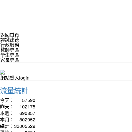
返回首頁
認識建德
行政服務
教師專區
學生專區
家長專區
網站登入login
流量統計
今天：
57590
昨天：
102175
本週：
690857
本月：
802052
總計：
33005529