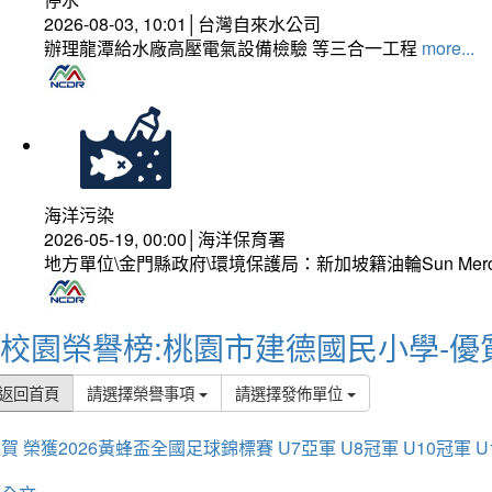
2026-08-03, 10:01│台灣自來水公司
辦理龍潭給水廠高壓電氣設備檢驗 等三合一工程
more...
海洋污染
2026-05-19, 00:00│海洋保育署
地方單位\金門縣政府\環境保護局：新加坡籍油輪Sun Mer
校園榮譽榜:桃園市建德國民小學-優
返回首頁
請選擇榮譽事項
請選擇發佈單位
賀 榮獲2026黃蜂盃全國足球錦標賽 U7亞軍 U8冠軍 U10冠軍 U