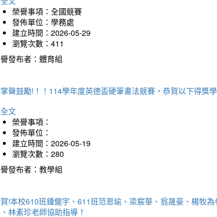
詳全文
榮譽事項：全國競賽
發佈單位：學務處
建立時間：2026-05-29
瀏覽次數：411
榮譽發布者：體育組
掌聲鼓勵!！！114學年度英德盃硬筆書法競賽，恭賀以下得獎
詳全文
榮譽事項：
發佈單位：
建立時間：2026-05-19
瀏覽次數：280
榮譽發布者：教學組
賀!本校610班鍾儱宇、611班范恩瑜、梁宸華、翁晟豪、楊
師、林素珍老師協助指導！