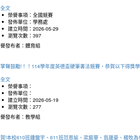
詳全文
榮譽事項：全國競賽
發佈單位：學務處
建立時間：2026-05-29
瀏覽次數：397
榮譽發布者：體育組
掌聲鼓勵!！！114學年度英德盃硬筆書法競賽，恭賀以下得獎
詳全文
榮譽事項：
發佈單位：
建立時間：2026-05-19
瀏覽次數：277
榮譽發布者：教學組
賀!本校610班鍾儱宇、611班范恩瑜、梁宸華、翁晟豪、楊