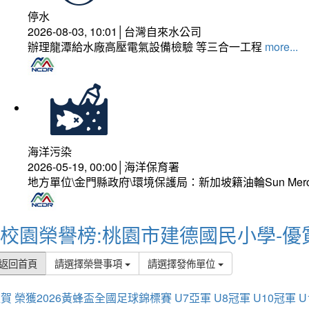
停水
2026-08-03, 10:01│台灣自來水公司
辦理龍潭給水廠高壓電氣設備檢驗 等三合一工程
more...
海洋污染
2026-05-19, 00:00│海洋保育署
地方單位\金門縣政府\環境保護局：新加坡籍油輪Sun Mer
校園榮譽榜:桃園市建德國民小學-優
返回首頁
請選擇榮譽事項
請選擇發佈單位
賀 榮獲2026黃蜂盃全國足球錦標賽 U7亞軍 U8冠軍 U10冠軍 U