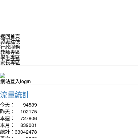
返回首頁
認識建德
行政服務
教師專區
學生專區
家長專區
網站登入login
流量統計
今天：
94539
昨天：
102175
本週：
727806
本月：
839001
總計：
33042478