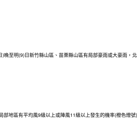
日)晚至明(9)日新竹縣山區、苗栗縣山區有局部豪雨或大豪雨，
局部地區有平均風9級以上或陣風11級以上發生的機率(橙色燈號)