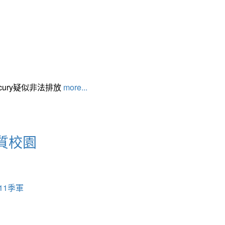
cury疑似非法排放
more...
質校園
11季軍