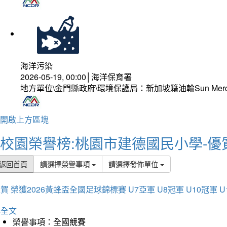
海洋污染
2026-05-19, 00:00│海洋保育署
地方單位\金門縣政府\環境保護局：新加坡籍油輪Sun Mer
開啟上方區塊
校園榮譽榜:桃園市建德國民小學-優
返回首頁
請選擇榮譽事項
請選擇發佈單位
賀 榮獲2026黃蜂盃全國足球錦標賽 U7亞軍 U8冠軍 U10冠軍 U
詳全文
榮譽事項：全國競賽