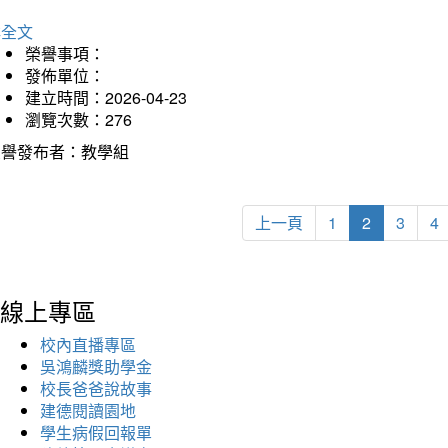
詳全文
榮譽事項：
發佈單位：
建立時間：2026-04-23
瀏覽次數：276
榮譽發布者：教學組
上一頁
1
2
3
4
線上專區
校內直播專區
吳鴻麟獎助學金
校長爸爸說故事
建德閱讀園地
學生病假回報單