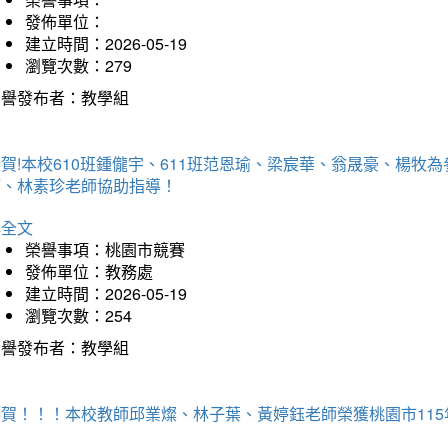
發佈單位：
建立時間：2026-05-19
瀏覽次數：279
榮譽發布者：教學組
賀!本校610班鍾儱宇、611班范恩瑜、梁宸華、翁晟豪、楊
師、林素珍老師協助指導！
詳全文
榮譽事項：桃園市競賽
發佈單位：教務處
建立時間：2026-05-19
瀏覽次數：254
榮譽發布者：教學組
恭賀！！！本校教師邱業燦、林子葉、黃婷鈺老師榮獲桃園市11