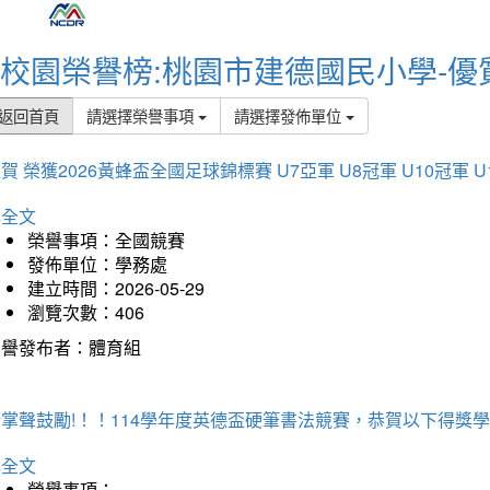
校園榮譽榜:桃園市建德國民小學-優
返回首頁
請選擇榮譽事項
請選擇發佈單位
賀 榮獲2026黃蜂盃全國足球錦標賽 U7亞軍 U8冠軍 U10冠軍 U
詳全文
榮譽事項：全國競賽
發佈單位：學務處
建立時間：2026-05-29
瀏覽次數：406
榮譽發布者：體育組
掌聲鼓勵!！！114學年度英德盃硬筆書法競賽，恭賀以下得獎
詳全文
榮譽事項：