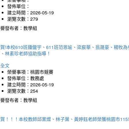
發佈單位：
建立時間：2026-05-19
瀏覽次數：279
榮譽發布者：教學組
賀!本校610班鍾儱宇、611班范恩瑜、梁宸華、翁晟豪、楊
師、林素珍老師協助指導！
詳全文
榮譽事項：桃園市競賽
發佈單位：教務處
建立時間：2026-05-19
瀏覽次數：254
榮譽發布者：教學組
恭賀！！！本校教師邱業燦、林子葉、黃婷鈺老師榮獲桃園市11