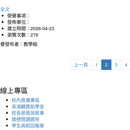
詳全文
榮譽事項：
發佈單位：
建立時間：2026-04-23
瀏覽次數：276
榮譽發布者：教學組
上一頁
1
2
3
4
線上專區
校內直播專區
吳鴻麟獎助學金
校長爸爸說故事
建德閱讀園地
學生病假回報單