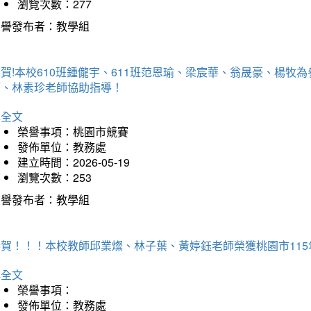
瀏覽次數：277
榮譽發布者：教學組
賀!本校610班鍾儱宇、611班范恩瑜、梁宸華、翁晟豪、楊
師、林素珍老師協助指導！
詳全文
榮譽事項：桃園市競賽
發佈單位：教務處
建立時間：2026-05-19
瀏覽次數：253
榮譽發布者：教學組
恭賀！！！本校教師邱業燦、林子葉、黃婷鈺老師榮獲桃園市11
詳全文
榮譽事項：
發佈單位：教務處