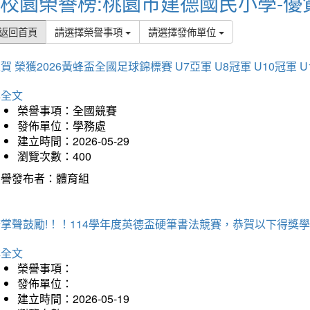
校園榮譽榜:桃園市建德國民小學-優
返回首頁
請選擇榮譽事項
請選擇發佈單位
賀 榮獲2026黃蜂盃全國足球錦標賽 U7亞軍 U8冠軍 U10冠軍 U
詳全文
榮譽事項：全國競賽
發佈單位：學務處
建立時間：2026-05-29
瀏覽次數：400
榮譽發布者：體育組
掌聲鼓勵!！！114學年度英德盃硬筆書法競賽，恭賀以下得獎
詳全文
榮譽事項：
發佈單位：
建立時間：2026-05-19