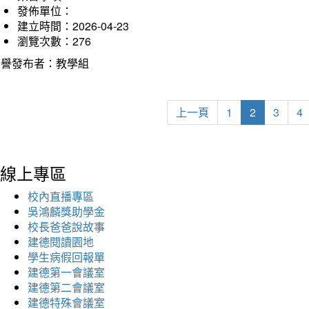
發佈單位：
建立時間：2026-04-23
瀏覽次數：276
榮譽發布者：教學組
上一頁
1
2
3
4
線上專區
校內直播專區
吳鴻麟獎助學金
校長爸爸說故事
建德閱讀園地
學生病假回報單
建德第一會議室
建德第二會議室
建德特殊會議室