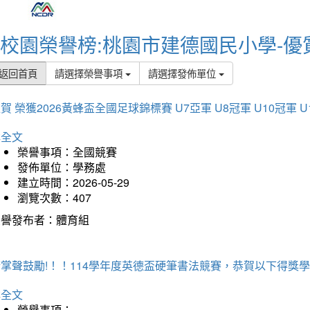
校園榮譽榜:桃園市建德國民小學-優
返回首頁
請選擇榮譽事項
請選擇發佈單位
賀 榮獲2026黃蜂盃全國足球錦標賽 U7亞軍 U8冠軍 U10冠軍 U
詳全文
榮譽事項：全國競賽
發佈單位：學務處
建立時間：2026-05-29
瀏覽次數：407
榮譽發布者：體育組
掌聲鼓勵!！！114學年度英德盃硬筆書法競賽，恭賀以下得獎
詳全文
榮譽事項：