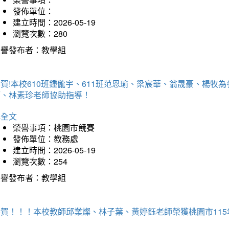
發佈單位：
建立時間：2026-05-19
瀏覽次數：280
榮譽發布者：教學組
賀!本校610班鍾儱宇、611班范恩瑜、梁宸華、翁晟豪、楊
師、林素珍老師協助指導！
詳全文
榮譽事項：桃園市競賽
發佈單位：教務處
建立時間：2026-05-19
瀏覽次數：254
榮譽發布者：教學組
恭賀！！！本校教師邱業燦、林子葉、黃婷鈺老師榮獲桃園市11