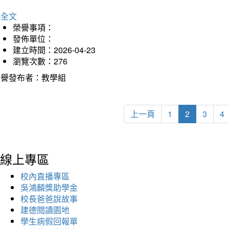
詳全文
榮譽事項：
發佈單位：
建立時間：2026-04-23
瀏覽次數：276
榮譽發布者：教學組
上一頁
1
2
3
4
線上專區
校內直播專區
吳鴻麟獎助學金
校長爸爸說故事
建德閱讀園地
學生病假回報單