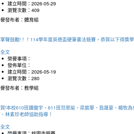
建立時間：2026-05-29
瀏覽次數：409
榮譽發布者：體育組
掌聲鼓勵!！！114學年度英德盃硬筆書法競賽，恭賀以下得獎
詳全文
榮譽事項：
發佈單位：
建立時間：2026-05-19
瀏覽次數：280
榮譽發布者：教學組
賀!本校610班鍾儱宇、611班范恩瑜、梁宸華、翁晟豪、楊
師、林素珍老師協助指導！
詳全文
榮譽事項：桃園市競賽