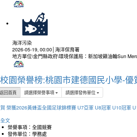
海洋污染
2026-05-19, 00:00│海洋保育署
地方單位\金門縣政府\環境保護局：新加坡籍油輪Sun Mer
校園榮譽榜:桃園市建德國民小學-優
返回首頁
請選擇榮譽事項
請選擇發佈單位
賀 榮獲2026黃蜂盃全國足球錦標賽 U7亞軍 U8冠軍 U10冠軍 U
詳全文
榮譽事項：全國競賽
發佈單位：學務處