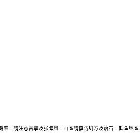
的機率，請注意雷擊及強陣風，山區請慎防坍方及落石，低窪地區