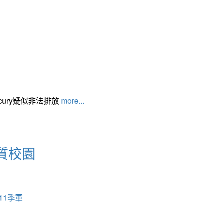
cury疑似非法排放
more...
質校園
11季軍