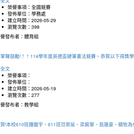
詳全文
榮譽事項：全國競賽
發佈單位：學務處
建立時間：2026-05-29
瀏覽次數：398
榮譽發布者：體育組
掌聲鼓勵!！！114學年度英德盃硬筆書法競賽，恭賀以下得獎
詳全文
榮譽事項：
發佈單位：
建立時間：2026-05-19
瀏覽次數：277
榮譽發布者：教學組
恭賀!本校610班鍾儱宇、611班范恩瑜、梁宸華、翁晟豪、楊