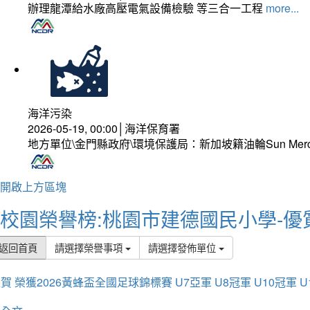
辦理龍潭給水廠高壓電氣設備檢驗 等三合一工程
more...
海洋污染
2026-05-19, 00:00│海洋保育署
地方單位\金門縣政府\環境保護局：新加坡籍油輪Sun Mer
開啟上方區塊
校園榮譽榜:桃園市建德國民小學-優
返回首頁
請選擇榮譽事項
請選擇發佈單位
賀 榮獲2026黃蜂盃全國足球錦標賽 U7亞軍 U8冠軍 U10冠軍 U