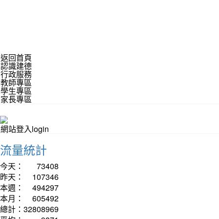
返回首頁
認識建德
行政服務
教師專區
學生專區
家長專區
網站登入login
流量統計
今天：
73408
昨天：
107346
本週：
494297
本月：
605492
總計：
32808969