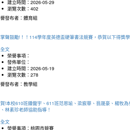
建立時間：2026-05-29
瀏覽次數：402
榮譽發布者：體育組
掌聲鼓勵!！！114學年度英德盃硬筆書法競賽，恭賀以下得獎
詳全文
榮譽事項：
發佈單位：
建立時間：2026-05-19
瀏覽次數：278
榮譽發布者：教學組
賀!本校610班鍾儱宇、611班范恩瑜、梁宸華、翁晟豪、楊
師、林素珍老師協助指導！
詳全文
榮譽事項：桃園市競賽