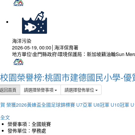
海洋污染
2026-05-19, 00:00│海洋保育署
地方單位\金門縣政府\環境保護局：新加坡籍油輪Sun Mer
校園榮譽榜:桃園市建德國民小學-優
返回首頁
請選擇榮譽事項
請選擇發佈單位
賀 榮獲2026黃蜂盃全國足球錦標賽 U7亞軍 U8冠軍 U10冠軍 U
詳全文
榮譽事項：全國競賽
發佈單位：學務處