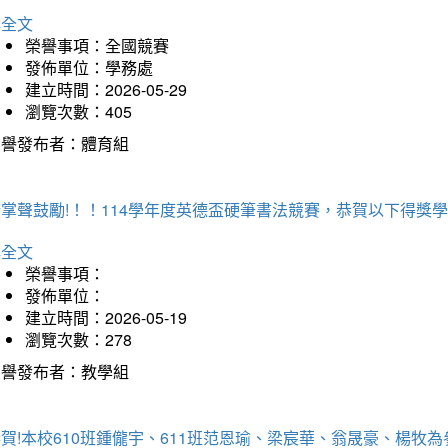
詳全文
榮譽事項：全國競賽
發佈單位：學務處
建立時間：2026-05-29
瀏覽次數：405
榮譽發布者：體育組
掌聲鼓勵!！！114學年度英德盃硬筆書法競賽，恭賀以下得獎
詳全文
榮譽事項：
發佈單位：
建立時間：2026-05-19
瀏覽次數：278
榮譽發布者：教學組
賀!本校610班鍾儱宇、611班范恩瑜、梁宸華、翁晟豪、楊