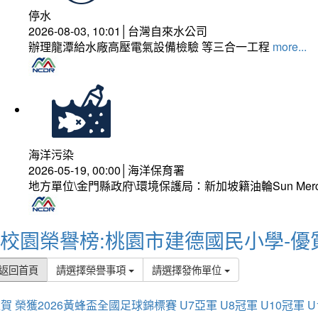
停水
2026-08-03, 10:01│台灣自來水公司
辦理龍潭給水廠高壓電氣設備檢驗 等三合一工程
more...
海洋污染
2026-05-19, 00:00│海洋保育署
地方單位\金門縣政府\環境保護局：新加坡籍油輪Sun Mer
校園榮譽榜:桃園市建德國民小學-優
返回首頁
請選擇榮譽事項
請選擇發佈單位
賀 榮獲2026黃蜂盃全國足球錦標賽 U7亞軍 U8冠軍 U10冠軍 U