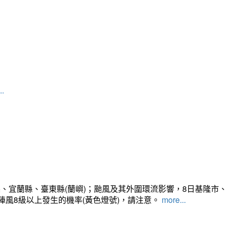
..
、宜蘭縣、臺東縣(蘭嶼)；颱風及其外圍環流影響，8日基隆市
陣風8級以上發生的機率(黃色燈號)，請注意。
more...