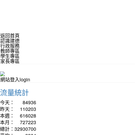
返回首頁
認識建德
行政服務
教師專區
學生專區
家長專區
網站登入login
流量統計
今天：
84936
昨天：
110203
本週：
616028
本月：
727223
總計：
32930700