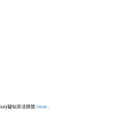
cury疑似非法排放
more...