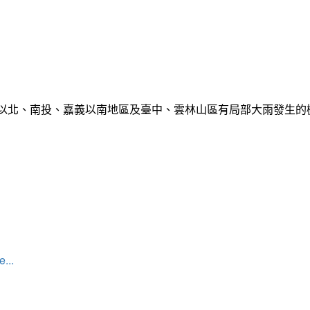
栗以北、南投、嘉義以南地區及臺中、雲林山區有局部大雨發生
...