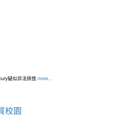
cury疑似非法排放
more...
質校園