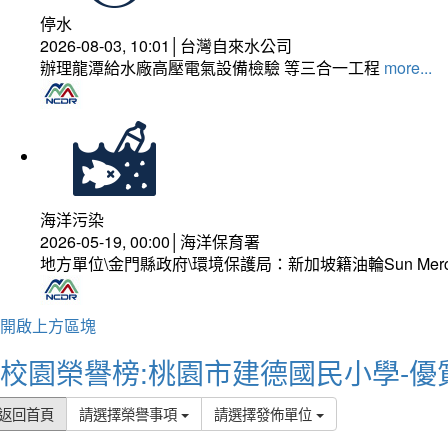
停水
2026-08-03, 10:01│台灣自來水公司
辦理龍潭給水廠高壓電氣設備檢驗 等三合一工程
more...
海洋污染
2026-05-19, 00:00│海洋保育署
地方單位\金門縣政府\環境保護局：新加坡籍油輪Sun Mer
開啟上方區塊
校園榮譽榜:桃園市建德國民小學-優
返回首頁
請選擇榮譽事項
請選擇發佈單位