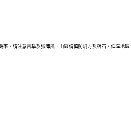
的機率，請注意雷擊及強陣風，山區請慎防坍方及落石，低窪地區