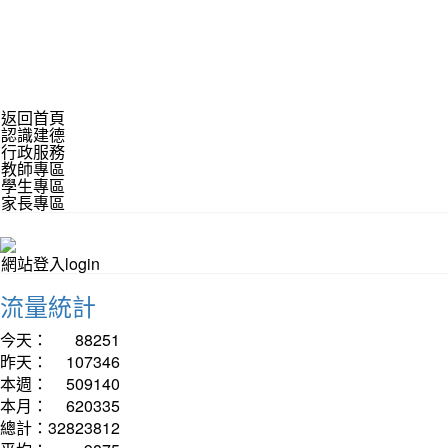
返回首頁
認識建德
行政服務
教師專區
學生專區
家長專區
網站登入login
流量統計
今天：
88251
昨天：
107346
本週：
509140
本月：
620335
總計：
32823812