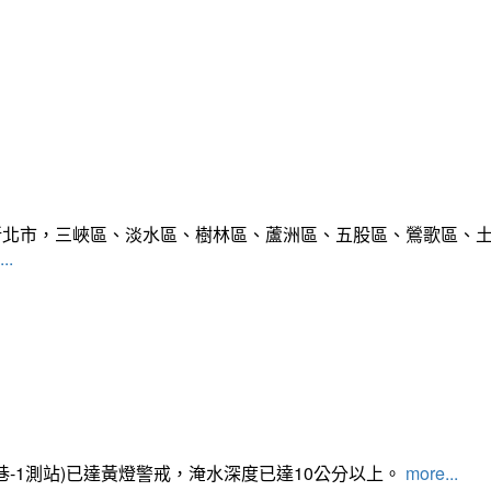
範圍:新北市，三峽區、淡水區、樹林區、蘆洲區、五股區、鶯歌區
..
路350巷-1測站)已達黃燈警戒，淹水深度已達10公分以上。​​​
more...