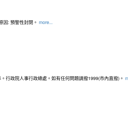
管制原因: 預警性封閉。
more...
準。行政院人事行政總處。如有任何問題請撥1999(市內直撥)。
m