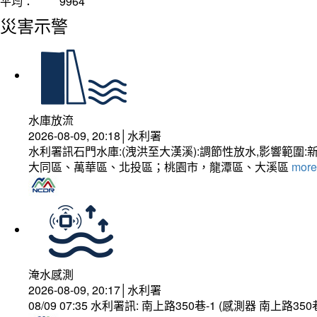
平均：
9964
災害示警
水庫放流
2026-08-09, 20:18│水利署
水利署訊石門水庫:(洩洪至大漢溪):調節性放水,影響
大同區、萬華區、北投區；桃園市，龍潭區、大溪區
more.
淹水感測
2026-08-09, 20:17│水利署
08/09 07:35 水利署訊: 南上路350巷-1 (感測器 南上