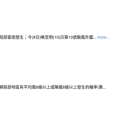
發生；今(9日)晚至明(10)日第13號颱風外圍...
more...
局部地區有平均風6級以上或陣風8級以上發生的機率(黃...