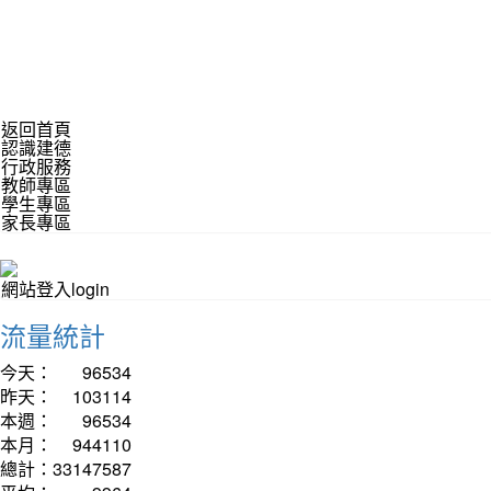
返回首頁
認識建德
行政服務
教師專區
學生專區
家長專區
網站登入login
流量統計
今天：
96534
昨天：
103114
本週：
96534
本月：
944110
總計：
33147587