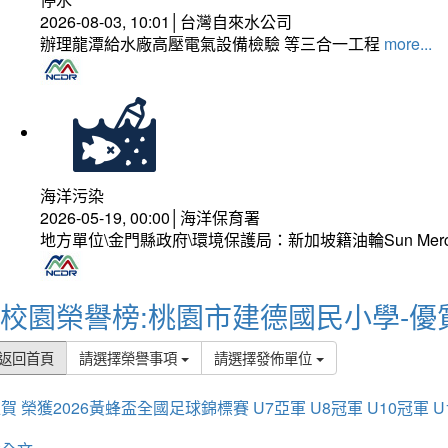
2026-08-03, 10:01│台灣自來水公司
辦理龍潭給水廠高壓電氣設備檢驗 等三合一工程
more...
海洋污染
2026-05-19, 00:00│海洋保育署
地方單位\金門縣政府\環境保護局：新加坡籍油輪Sun Mer
校園榮譽榜:桃園市建德國民小學-優
返回首頁
請選擇榮譽事項
請選擇發佈單位
賀 榮獲2026黃蜂盃全國足球錦標賽 U7亞軍 U8冠軍 U10冠軍 U