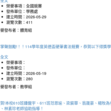
詳全文
榮譽事項：全國競賽
發佈單位：學務處
建立時間：2026-05-29
瀏覽次數：411
榮譽發布者：體育組
掌聲鼓勵!！！114學年度英德盃硬筆書法競賽，恭賀以下得獎
詳全文
榮譽事項：
發佈單位：
建立時間：2026-05-19
瀏覽次數：280
榮譽發布者：教學組
賀!本校610班鍾儱宇、611班范恩瑜、梁宸華、翁晟豪、楊
師、林素珍老師協助指導！