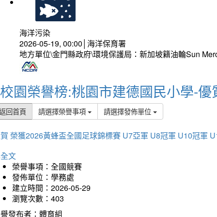
海洋污染
2026-05-19, 00:00│海洋保育署
地方單位\金門縣政府\環境保護局：新加坡籍油輪Sun Mer
校園榮譽榜:桃園市建德國民小學-優
返回首頁
請選擇榮譽事項
請選擇發佈單位
賀 榮獲2026黃蜂盃全國足球錦標賽 U7亞軍 U8冠軍 U10冠軍 U
詳全文
榮譽事項：全國競賽
發佈單位：學務處
建立時間：2026-05-29
瀏覽次數：403
榮譽發布者：體育組