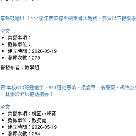
掌聲鼓勵!！！114學年度英德盃硬筆書法競賽，恭賀以下得獎
詳全文
榮譽事項：
發佈單位：
建立時間：2026-05-19
瀏覽次數：278
榮譽發布者：教學組
賀!本校610班鍾儱宇、611班范恩瑜、梁宸華、翁晟豪、楊
師、林素珍老師協助指導！
詳全文
榮譽事項：桃園市競賽
發佈單位：教務處
建立時間：2026-05-19
瀏覽次數：254