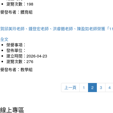
瀏覽次數：198
榮譽發布者：體育組
恭賀邱美玲老師、鍾登宏老師、洪睿鍲老師、陳盈如老師榮獲「1
詳全文
榮譽事項：
發佈單位：
建立時間：2026-04-23
瀏覽次數：276
榮譽發布者：教學組
上一頁
1
2
3
4
線上專區