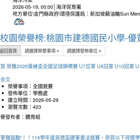
2026-05-19, 00:00│海洋保育署
地方單位\金門縣政府\環境保護局：新加坡籍油輪Sun Mer
校園榮譽榜:桃園市建德國民小學-優
返回首頁
請選擇榮譽事項
請選擇發佈單位
賀 榮獲2026黃蜂盃全國足球錦標賽 U7亞軍 U8冠軍 U10冠軍 U
詳全文
榮譽事項：全國競賽
發佈單位：學務處
建立時間：2026-05-29
瀏覽次數：423
榮譽發布者：體育組
掌聲鼓勵!！！114學年度英德盃硬筆書法競賽，恭賀以下得獎