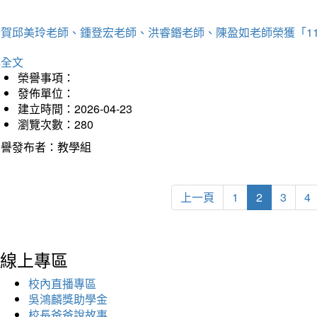
恭賀邱美玲老師、鍾登宏老師、洪睿鍲老師、陳盈如老師榮獲「1
詳全文
榮譽事項：
發佈單位：
建立時間：2026-04-23
瀏覽次數：280
榮譽發布者：教學組
上一頁
1
2
3
4
線上專區
校內直播專區
吳鴻麟獎助學金
校長爸爸說故事