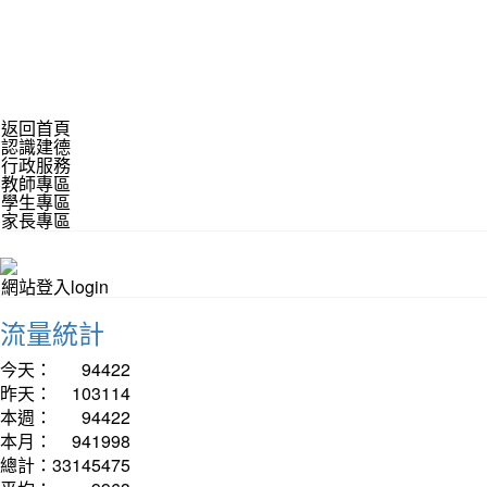
返回首頁
認識建德
行政服務
教師專區
學生專區
家長專區
網站登入login
流量統計
今天：
94422
昨天：
103114
本週：
94422
本月：
941998
總計：
33145475