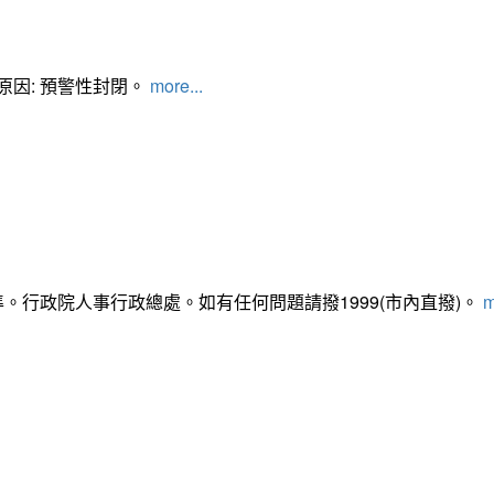
管制原因: 預警性封閉。
more...
準。行政院人事行政總處。如有任何問題請撥1999(市內直撥)。
m