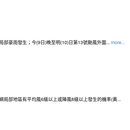
發生；今(9日)晚至明(10)日第13號颱風外圍...
more...
局部地區有平均風6級以上或陣風8級以上發生的機率(黃...