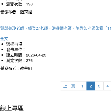
瀏覽次數：198
榮譽發布者：體育組
恭賀邱美玲老師、鍾登宏老師、洪睿鍲老師、陳盈如老師榮獲「1
詳全文
榮譽事項：
發佈單位：
建立時間：2026-04-23
瀏覽次數：276
榮譽發布者：教學組
上一頁
1
2
3
4
線上專區