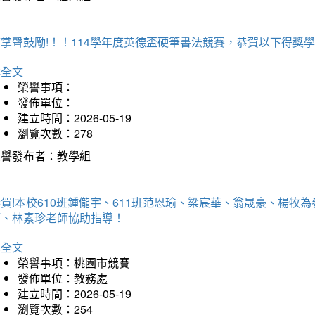
掌聲鼓勵!！！114學年度英德盃硬筆書法競賽，恭賀以下得獎
詳全文
榮譽事項：
發佈單位：
建立時間：2026-05-19
瀏覽次數：278
榮譽發布者：教學組
賀!本校610班鍾儱宇、611班范恩瑜、梁宸華、翁晟豪、楊
師、林素珍老師協助指導！
詳全文
榮譽事項：桃園市競賽
發佈單位：教務處
建立時間：2026-05-19
瀏覽次數：254