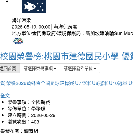
海洋污染
2026-05-19, 00:00│海洋保育署
地方單位\金門縣政府\環境保護局：新加坡籍油輪Sun Mer
校園榮譽榜:桃園市建德國民小學-優
返回首頁
請選擇榮譽事項
請選擇發佈單位
賀 榮獲2026黃蜂盃全國足球錦標賽 U7亞軍 U8冠軍 U10冠軍 U
詳全文
榮譽事項：全國競賽
發佈單位：學務處
建立時間：2026-05-29
瀏覽次數：403
榮譽發布者：體育組