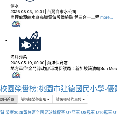
停水
2026-08-03, 10:01│台灣自來水公司
辦理龍潭給水廠高壓電氣設備檢驗 等三合一工程
more...
海洋污染
2026-05-19, 00:00│海洋保育署
地方單位\金門縣政府\環境保護局：新加坡籍油輪Sun Mer
校園榮譽榜:桃園市建德國民小學-優
返回首頁
請選擇榮譽事項
請選擇發佈單位
賀 榮獲2026黃蜂盃全國足球錦標賽 U7亞軍 U8冠軍 U10冠軍 U