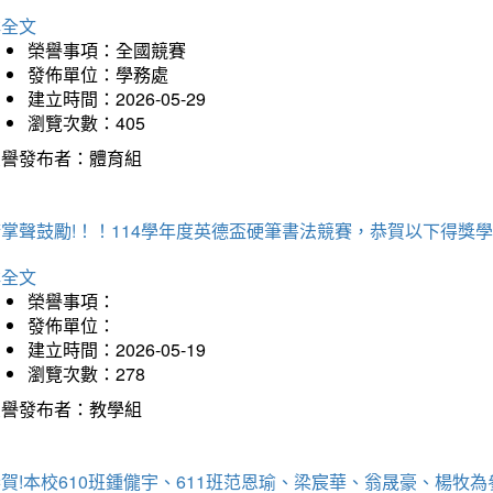
詳全文
榮譽事項：全國競賽
發佈單位：學務處
建立時間：2026-05-29
瀏覽次數：405
榮譽發布者：體育組
掌聲鼓勵!！！114學年度英德盃硬筆書法競賽，恭賀以下得獎
詳全文
榮譽事項：
發佈單位：
建立時間：2026-05-19
瀏覽次數：278
榮譽發布者：教學組
賀!本校610班鍾儱宇、611班范恩瑜、梁宸華、翁晟豪、楊