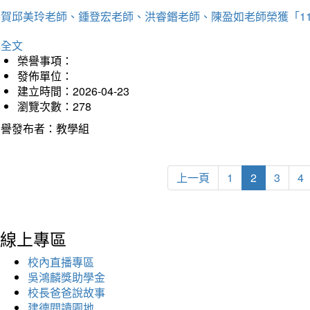
恭賀邱美玲老師、鍾登宏老師、洪睿鍲老師、陳盈如老師榮獲「1
詳全文
榮譽事項：
發佈單位：
建立時間：2026-04-23
瀏覽次數：278
榮譽發布者：教學組
上一頁
1
2
3
4
線上專區
校內直播專區
吳鴻麟獎助學金
校長爸爸說故事
建德閱讀園地