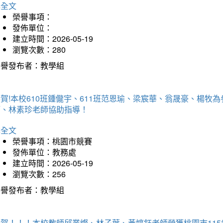
詳全文
榮譽事項：
發佈單位：
建立時間：2026-05-19
瀏覽次數：280
榮譽發布者：教學組
賀!本校610班鍾儱宇、611班范恩瑜、梁宸華、翁晟豪、楊
師、林素珍老師協助指導！
詳全文
榮譽事項：桃園市競賽
發佈單位：教務處
建立時間：2026-05-19
瀏覽次數：256
榮譽發布者：教學組
恭賀！！！本校教師邱業燦、林子葉、黃婷鈺老師榮獲桃園市11