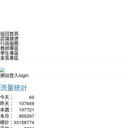
返回首頁
認識建德
行政服務
教師專區
學生專區
家長專區
網站登入login
流量統計
今天：
62
昨天：
107659
本週：
107721
本月：
955297
總計：
33158774