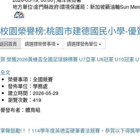
地方單位\金門縣政府\環境保護局：新加坡籍油輪Sun Mer
校園榮譽榜:桃園市建德國民小學-優
返回首頁
請選擇榮譽事項
請選擇發佈單位
賀 榮獲2026黃蜂盃全國足球錦標賽 U7亞軍 U8冠軍 U10冠軍 U
詳全文
榮譽事項：全國競賽
發佈單位：學務處
建立時間：2026-05-29
瀏覽次數：419
榮譽發布者：體育組
掌聲鼓勵!！！114學年度英德盃硬筆書法競賽，恭賀以下得獎