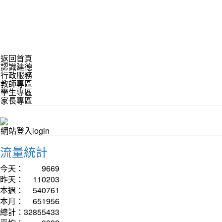
返回首頁
認識建德
行政服務
教師專區
學生專區
家長專區
網站登入login
流量統計
今天：
9669
昨天：
110203
本週：
540761
本月：
651956
總計：
32855433