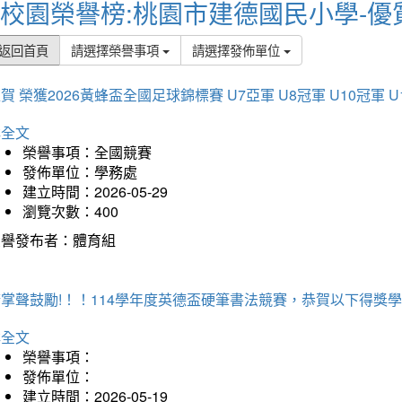
校園榮譽榜:桃園市建德國民小學-優
返回首頁
請選擇榮譽事項
請選擇發佈單位
賀 榮獲2026黃蜂盃全國足球錦標賽 U7亞軍 U8冠軍 U10冠軍 U
詳全文
榮譽事項：全國競賽
發佈單位：學務處
建立時間：2026-05-29
瀏覽次數：400
榮譽發布者：體育組
掌聲鼓勵!！！114學年度英德盃硬筆書法競賽，恭賀以下得獎
詳全文
榮譽事項：
發佈單位：
建立時間：2026-05-19