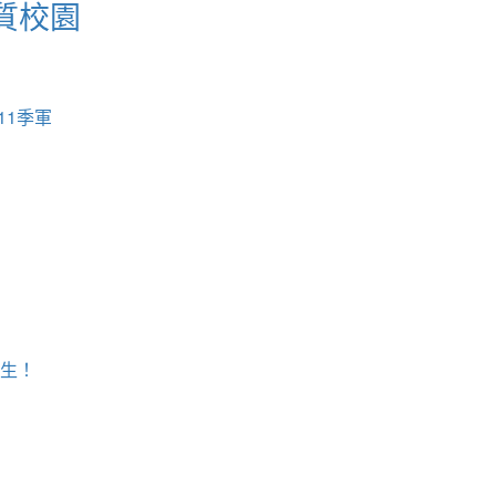
質校園
11季軍
學生！