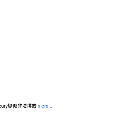
cury疑似非法排放
more...