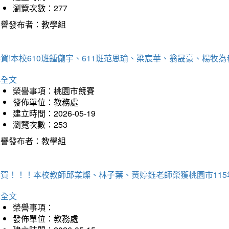
瀏覽次數：277
榮譽發布者：教學組
恭賀!本校610班鍾儱宇、611班范恩瑜、梁宸華、翁晟豪、楊
詳全文
榮譽事項：桃園市競賽
發佈單位：教務處
建立時間：2026-05-19
瀏覽次數：253
榮譽發布者：教學組
恭賀！！！本校教師邱業燦、林子葉、黃婷鈺老師榮獲桃園市11
詳全文
榮譽事項：
發佈單位：教務處