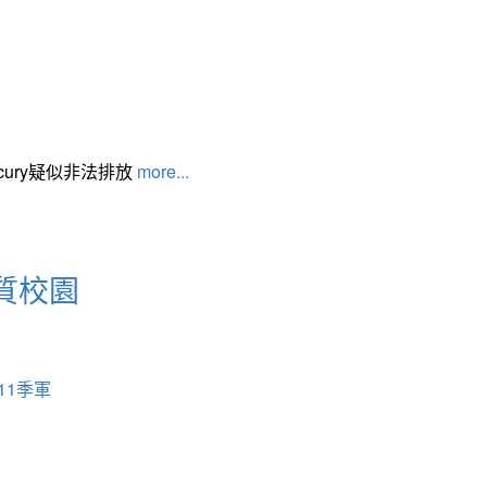
cury疑似非法排放
more...
質校園
11季軍