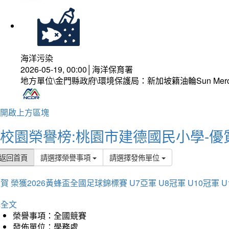
海洋污染
2026-05-19, 00:00│海洋保育署
地方單位\金門縣政府\環境保護局：新加坡籍油輪Sun Mer
開啟上方區塊
校園榮譽榜:桃園市建德國民小學-優
返回首頁
請選擇榮譽事項
請選擇發佈單位
賀 榮獲2026黃蜂盃全國足球錦標賽 U7亞軍 U8冠軍 U10冠軍 U
詳全文
榮譽事項：全國競賽
發佈單位：學務處