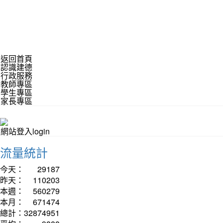
返回首頁
認識建德
行政服務
教師專區
學生專區
家長專區
網站登入login
流量統計
今天：
29187
昨天：
110203
本週：
560279
本月：
671474
總計：
32874951