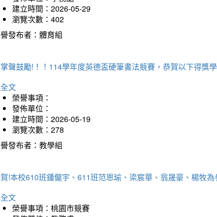
建立時間：2026-05-29
瀏覽次數：402
榮譽發布者：體育組
掌聲鼓勵!！！114學年度英德盃硬筆書法競賽，恭賀以下得獎
詳全文
榮譽事項：
發佈單位：
建立時間：2026-05-19
瀏覽次數：278
榮譽發布者：教學組
恭賀!本校610班鍾儱宇、611班范恩瑜、梁宸華、翁晟豪、楊
詳全文
榮譽事項：桃園市競賽