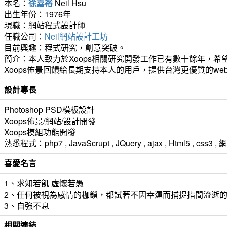
本名：
徐嘉裕
Neil Hsu
出生年份：1976年
現職：網站程式設計師
任職公司：
Neil網站設計工坊
目前興趣：程式研究，創意突破。
簡介：本人致力於Xoops相關研究開發工作已有數十餘年，希望
Xoops佈景回饋給長期支持本人的用戶，提供台灣更優質的we
設計專長
Photoshop PSD模板設計
Xoops佈景/網站/設計開發
Xoops模組功能開發
熟悉程式：php7 , JavaScrupt , JQuery , ajax , Html5 ,
喜愛名言
1、求知若飢 虛懷若愚
2、任何被視為感情的枷鎖，都試著不因幸運而捕捉指間流逝
3、自強不息
相關連結