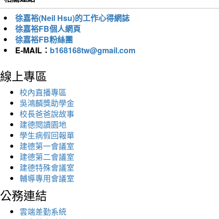
徐嘉裕(Neil Hsu)的工作心得網誌
徐嘉裕FB個人網頁
徐嘉裕FB粉絲團
E-MAIL：
b168168tw@gmail.com
線上專區
校內直播專區
吳鴻麟獎助學金
校長爸爸說故事
建德閱讀園地
學生病假回報單
建德第一會議室
建德第二會議室
建德特殊會議室
輔導專用會議室
公務連結
雲端差勤系統