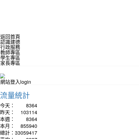
返回首頁
認識建德
行政服務
教師專區
學生專區
家長專區
網站登入login
流量統計
今天：
8364
昨天：
103114
本週：
8364
本月：
855940
總計：
33059417