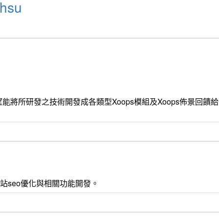
hsu
能將所研發之技術開發成各類型Xoops模組及Xoops佈景回
 css3 , 網站seo優化與相關功能開發。