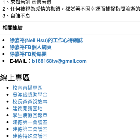
1、求知若飢 虛懷若愚
2、任何被視為感情的枷鎖，都試著不因幸運而捕捉指間流逝
3、自強不息
相關連結
徐嘉裕(Neil Hsu)的工作心得網誌
徐嘉裕FB個人網頁
徐嘉裕FB粉絲團
E-MAIL：
b168168tw@gmail.com
線上專區
校內直播專區
吳鴻麟獎助學金
校長爸爸說故事
建德閱讀園地
學生病假回報單
建德第一會議室
建德第二會議室
建德特殊會議室