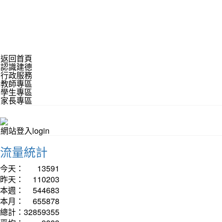
返回首頁
認識建德
行政服務
教師專區
學生專區
家長專區
網站登入login
流量統計
今天：
13591
昨天：
110203
本週：
544683
本月：
655878
總計：
32859355