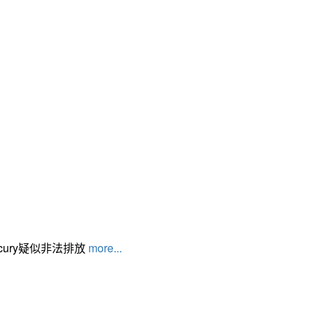
cury疑似非法排放
more...