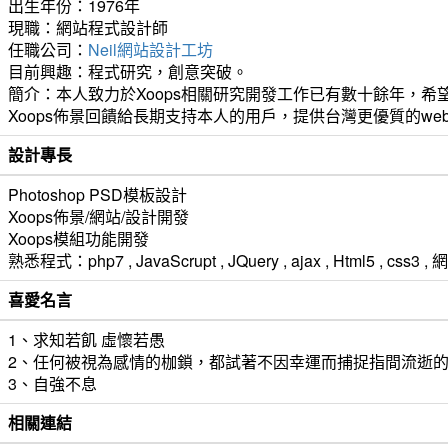
出生年份：1976年
現職：網站程式設計師
任職公司：
Neil網站設計工坊
目前興趣：程式研究，創意突破。
簡介：本人致力於Xoops相關研究開發工作已有數十餘年，希望
Xoops佈景回饋給長期支持本人的用戶，提供台灣更優質的we
設計專長
Photoshop PSD模板設計
Xoops佈景/網站/設計開發
Xoops模組功能開發
熟悉程式：php7 , JavaScrupt , JQuery , ajax , Html5 ,
喜愛名言
1、求知若飢 虛懷若愚
2、任何被視為感情的枷鎖，都試著不因幸運而捕捉指間流逝
3、自強不息
相關連結