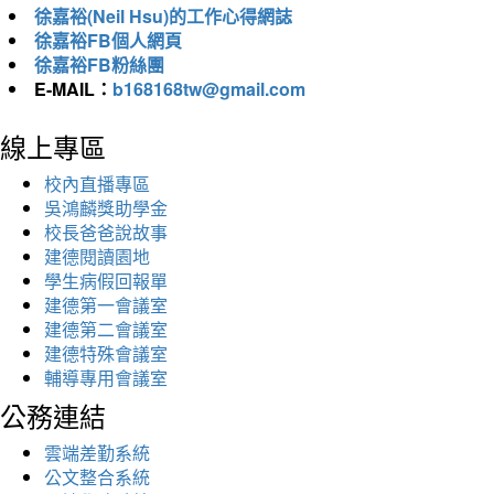
徐嘉裕(Neil Hsu)的工作心得網誌
徐嘉裕FB個人網頁
徐嘉裕FB粉絲團
E-MAIL：
b168168tw@gmail.com
線上專區
校內直播專區
吳鴻麟獎助學金
校長爸爸說故事
建德閱讀園地
學生病假回報單
建德第一會議室
建德第二會議室
建德特殊會議室
輔導專用會議室
公務連結
雲端差勤系統
公文整合系統