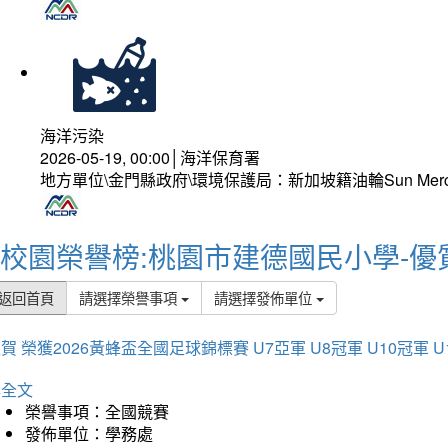
海洋污染
2026-05-19, 00:00│海洋保育署
地方單位\金門縣政府\環境保護局：新加坡籍油輪Sun Mer
校園榮譽榜:桃園市建德國民小學-優
返回首頁
請選擇榮譽事項
請選擇發佈單位
賀 榮獲2026黃蜂盃全國足球錦標賽 U7亞軍 U8冠軍 U10冠軍 U
詳全文
榮譽事項：全國競賽
發佈單位：學務處