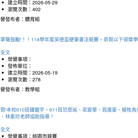
建立時間：2026-05-29
瀏覽次數：402
榮譽發布者：體育組
掌聲鼓勵!！！114學年度英德盃硬筆書法競賽，恭賀以下得獎
詳全文
榮譽事項：
發佈單位：
建立時間：2026-05-19
瀏覽次數：278
榮譽發布者：教學組
賀!本校610班鍾儱宇、611班范恩瑜、梁宸華、翁晟豪、楊
師、林素珍老師協助指導！
詳全文
榮譽事項：桃園市競賽