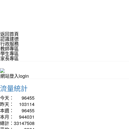
返回首頁
認識建德
行政服務
教師專區
學生專區
家長專區
網站登入login
流量統計
今天：
96455
昨天：
103114
本週：
96455
本月：
944031
總計：
33147508