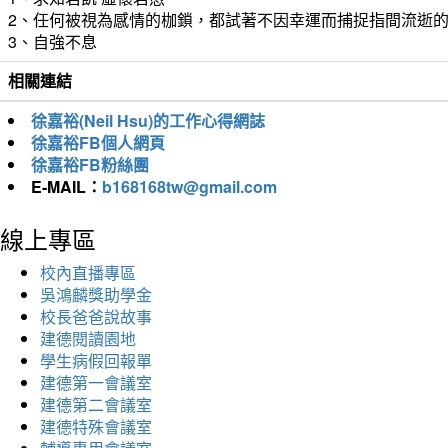
2、任何被視為感情的枷鎖，都試著不因幸運而捕捉指間流逝
3、自強不息
相關連結
徐嘉裕(Neil Hsu)的工作心得網誌
徐嘉裕FB個人網頁
徐嘉裕FB粉絲團
E-MAIL：
b168168tw@gmail.com
線上專區
校內直播專區
吳鴻麟獎助學金
校長爸爸說故事
建德閱讀園地
學生病假回報單
建德第一會議室
建德第二會議室
建德特殊會議室