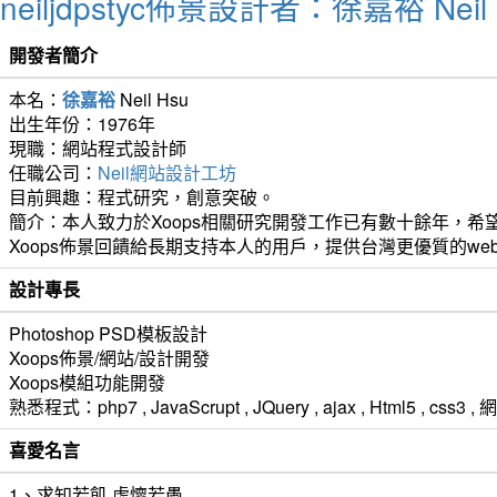
neiljdpstyc佈景設計者：徐嘉裕 Neil 
開發者簡介
本名：
徐嘉裕
Neil Hsu
出生年份：1976年
現職：網站程式設計師
任職公司：
Neil網站設計工坊
目前興趣：程式研究，創意突破。
簡介：本人致力於Xoops相關研究開發工作已有數十餘年，希望
Xoops佈景回饋給長期支持本人的用戶，提供台灣更優質的we
設計專長
Photoshop PSD模板設計
Xoops佈景/網站/設計開發
Xoops模組功能開發
熟悉程式：php7 , JavaScrupt , JQuery , ajax , Html5 ,
喜愛名言
1、求知若飢 虛懷若愚