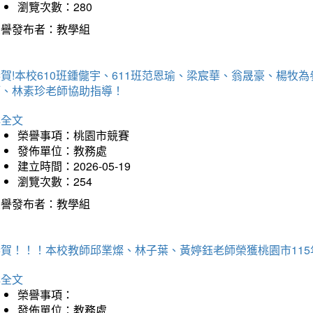
瀏覽次數：280
榮譽發布者：教學組
賀!本校610班鍾儱宇、611班范恩瑜、梁宸華、翁晟豪、楊
師、林素珍老師協助指導！
詳全文
榮譽事項：桃園市競賽
發佈單位：教務處
建立時間：2026-05-19
瀏覽次數：254
榮譽發布者：教學組
恭賀！！！本校教師邱業燦、林子葉、黃婷鈺老師榮獲桃園市11
詳全文
榮譽事項：
發佈單位：教務處