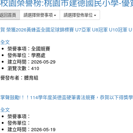
校園榮譽榜:桃園市建德國民小學-優
返回首頁
請選擇榮譽事項
請選擇發佈單位
賀 榮獲2026黃蜂盃全國足球錦標賽 U7亞軍 U8冠軍 U10冠軍 U
詳全文
榮譽事項：全國競賽
發佈單位：學務處
建立時間：2026-05-29
瀏覽次數：410
榮譽發布者：體育組
掌聲鼓勵!！！114學年度英德盃硬筆書法競賽，恭賀以下得獎
詳全文
榮譽事項：
發佈單位：
建立時間：2026-05-19