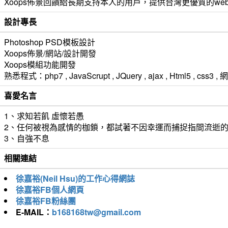
Xoops佈景回饋給長期支持本人的用戶，提供台灣更優質的we
設計專長
Photoshop PSD模板設計
Xoops佈景/網站/設計開發
Xoops模組功能開發
熟悉程式：php7 , JavaScrupt , JQuery , ajax , Html5 ,
喜愛名言
1、求知若飢 虛懷若愚
2、任何被視為感情的枷鎖，都試著不因幸運而捕捉指間流逝
3、自強不息
相關連結
徐嘉裕(Neil Hsu)的工作心得網誌
徐嘉裕FB個人網頁
徐嘉裕FB粉絲團
E-MAIL：
b168168tw@gmail.com