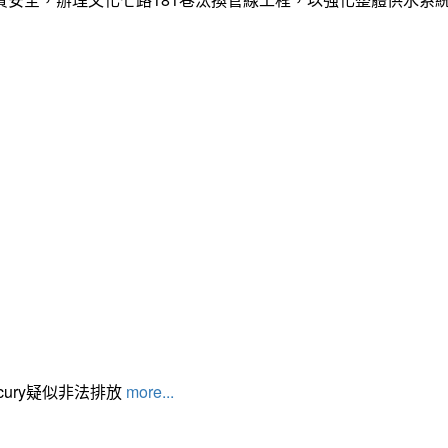
cury疑似非法排放
more...