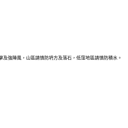
雷擊及強陣風，山區請慎防坍方及落石，低窪地區請慎防積水。