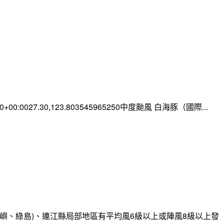
:00+00:0027.30,123.803545965250中度颱風 白海豚（國際...
嶼、綠島)、連江縣局部地區有平均風6級以上或陣風8級以上發