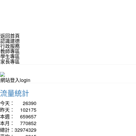
返回首頁
認識建德
行政服務
教師專區
學生專區
家長專區
網站登入login
流量統計
今天：
26390
昨天：
102175
本週：
659657
本月：
770852
總計：
32974329