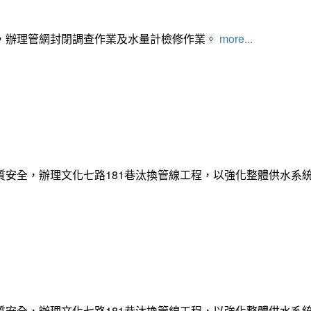
，辦理管網封閉調查作業及水量計檢修作業。
more...
質安全，辦理文化七路181巷汰換管線工程，以強化整體供水系
質安全，辦理文化七路181巷汰換管線工程，以強化整體供水系