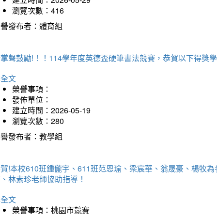
瀏覽次數：416
榮譽發布者：體育組
掌聲鼓勵!！！114學年度英德盃硬筆書法競賽，恭賀以下得獎
詳全文
榮譽事項：
發佈單位：
建立時間：2026-05-19
瀏覽次數：280
榮譽發布者：教學組
賀!本校610班鍾儱宇、611班范恩瑜、梁宸華、翁晟豪、楊
師、林素珍老師協助指導！
詳全文
榮譽事項：桃園市競賽