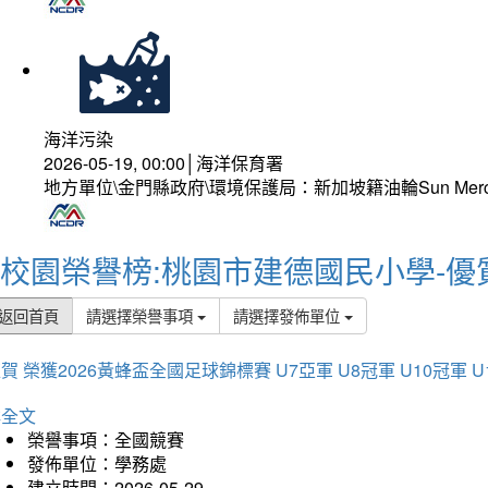
海洋污染
2026-05-19, 00:00│海洋保育署
地方單位\金門縣政府\環境保護局：新加坡籍油輪Sun Mer
校園榮譽榜:桃園市建德國民小學-優
返回首頁
請選擇榮譽事項
請選擇發佈單位
賀 榮獲2026黃蜂盃全國足球錦標賽 U7亞軍 U8冠軍 U10冠軍 U
詳全文
榮譽事項：全國競賽
發佈單位：學務處
建立時間：2026-05-29