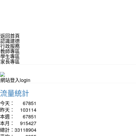
返回首頁
認識建德
行政服務
教師專區
學生專區
家長專區
網站登入login
流量統計
今天：
67851
昨天：
103114
本週：
67851
本月：
915427
總計：
33118904