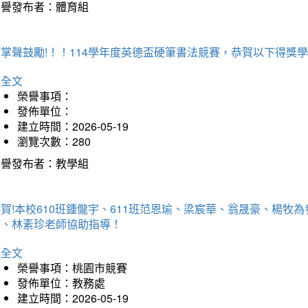
榮譽發布者：體育組
掌聲鼓勵!！！114學年度英德盃硬筆書法競賽，恭賀以下得獎
詳全文
榮譽事項：
發佈單位：
建立時間：2026-05-19
瀏覽次數：280
榮譽發布者：教學組
賀!本校610班鍾儱宇、611班范恩瑜、梁宸華、翁晟豪、楊
師、林素珍老師協助指導！
詳全文
榮譽事項：桃園市競賽
發佈單位：教務處
建立時間：2026-05-19