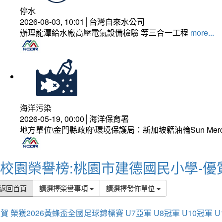
停水
2026-08-03, 10:01│台灣自來水公司
辦理龍潭給水廠高壓電氣設備檢驗 等三合一工程
more...
海洋污染
2026-05-19, 00:00│海洋保育署
地方單位\金門縣政府\環境保護局：新加坡籍油輪Sun Mer
校園榮譽榜:桃園市建德國民小學-優
返回首頁
請選擇榮譽事項
請選擇發佈單位
賀 榮獲2026黃蜂盃全國足球錦標賽 U7亞軍 U8冠軍 U10冠軍 U