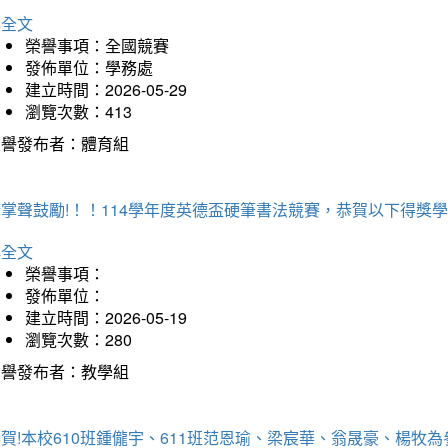
詳全文
榮譽事項：全國競賽
發佈單位：學務處
建立時間：2026-05-29
瀏覽次數：413
榮譽發布者：體育組
掌聲鼓勵!！！114學年度英德盃硬筆書法競賽，恭賀以下得獎
詳全文
榮譽事項：
發佈單位：
建立時間：2026-05-19
瀏覽次數：280
榮譽發布者：教學組
賀!本校610班鍾儱宇、611班范恩瑜、梁宸華、翁晟豪、楊