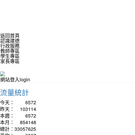
返回首頁
認識建德
行政服務
教師專區
學生專區
家長專區
網站登入login
流量統計
今天：
6572
昨天：
103114
本週：
6572
本月：
854148
總計：
33057625