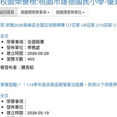
校園榮譽榜:桃園市建德國民小學-優
返回首頁
請選擇榮譽事項
請選擇發佈單位
賀 榮獲2026黃蜂盃全國足球錦標賽 U7亞軍 U8冠軍 U10冠軍 U
詳全文
榮譽事項：全國競賽
發佈單位：學務處
建立時間：2026-05-29
瀏覽次數：403
榮譽發布者：體育組
掌聲鼓勵!！！114學年度英德盃硬筆書法競賽，恭賀以下得獎
詳全文
榮譽事項：
發佈單位：
建立時間：2026-05-19