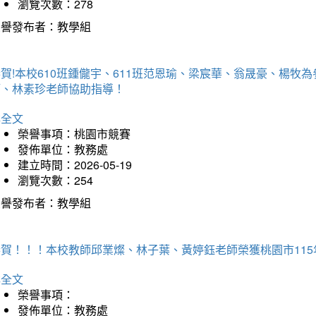
瀏覽次數：278
榮譽發布者：教學組
賀!本校610班鍾儱宇、611班范恩瑜、梁宸華、翁晟豪、楊
師、林素珍老師協助指導！
詳全文
榮譽事項：桃園市競賽
發佈單位：教務處
建立時間：2026-05-19
瀏覽次數：254
榮譽發布者：教學組
恭賀！！！本校教師邱業燦、林子葉、黃婷鈺老師榮獲桃園市11
詳全文
榮譽事項：
發佈單位：教務處