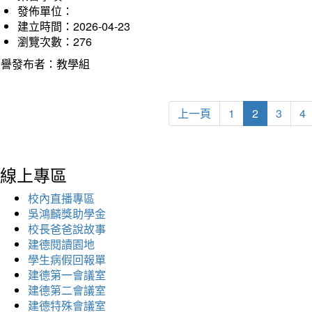
發佈單位：
建立時間：2026-04-23
瀏覽次數：276
榮譽發布者：教學組
上一頁
1
2
3
4
線上專區
校內直播專區
吳鴻麟獎助學金
校長爸爸說故事
建德閱讀園地
學生病假回報單
建德第一會議室
建德第二會議室
建德特殊會議室