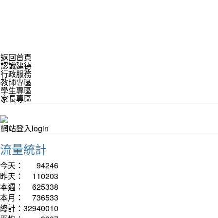
返回首頁
認識建德
行政服務
教師專區
學生專區
家長專區
網站登入login
流量統計
今天：
94246
昨天：
110203
本週：
625338
本月：
736533
總計：
32940010