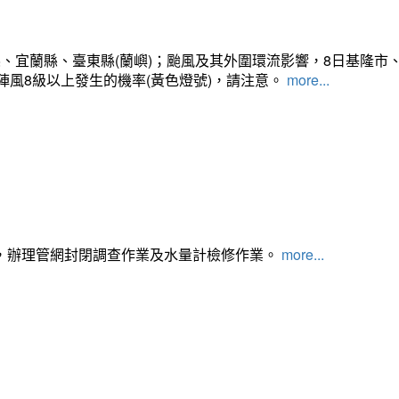
、宜蘭縣、臺東縣(蘭嶼)；颱風及其外圍環流影響，8日基隆市
陣風8級以上發生的機率(黃色燈號)，請注意。
more...
，辦理管網封閉調查作業及水量計檢修作業。
more...