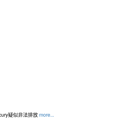
cury疑似非法排放
more...