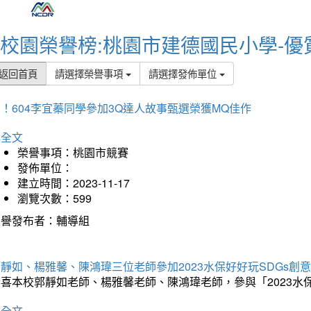
校園榮譽榜:桃園市建德國民小學-優
返回首頁
請選擇榮譽事項
請選擇發佈單位
！604李宜蓁同學參加3Q達人故事甄選榮獲MQ佳作
詳全文
榮譽事項：桃園市競賽
發佈單位：
建立時間：2023-11-17
瀏覽次數：599
榮譽發布者：輔導組
靜如、楊雅馨、陳鴻瑋三位老師參加2023水保好好玩SDGs創
恭喜本校郭靜如老師、楊雅馨老師、陳鴻瑋老師，參與「2023水
詳全文