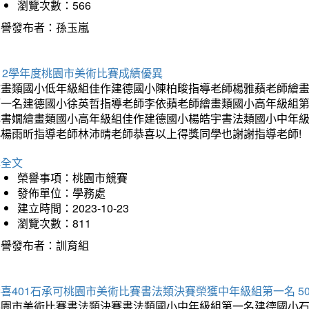
瀏覽次數：566
榮譽發布者：孫玉嵐
12學年度桃園市美術比賽成績優異
繪畫類國小低年級組佳作建德國小陳柏畯指導老師楊雅蘋老師繪
第一名建德國小徐英哲指導老師李依蘋老師繪畫類國小高年級組
林書嫺繪畫類國小高年級組佳作建德國小楊皓宇書法類國小中年
小楊雨昕指導老師林沛晴老師恭喜以上得獎同學也謝謝指導老師!
詳全文
榮譽事項：桃園市競賽
發佈單位：學務處
建立時間：2023-10-23
瀏覽次數：811
榮譽發布者：訓育組
喜401石承可桃園市美術比賽書法類決賽榮獲中年級組第一名 5
桃園市美術比賽書法類決賽書法類國小中年級組第一名建德國小