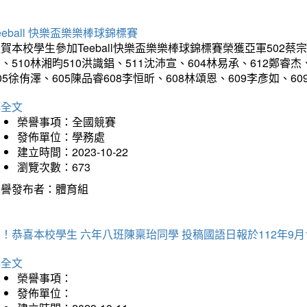
eeball 快樂盃樂樂棒球錦標賽
賀本校學生參加Teeball快樂盃樂樂棒球錦標賽榮獲亞軍502蔡宗
、510林湘昀510洪識錩、511沈沛宣、604林易承、612鄭睿杰
05徐侑澤、605陳品睿608李恒昕、608林頌恩、609李彥如、
詳全文
榮譽事項：全國競賽
發佈單位：學務處
建立時間：2023-10-22
瀏覽次數：673
榮譽發布者：體育組
！恭喜本校學生 六年八班陳稟珆同學 投稿國語日報於112年9月
詳全文
榮譽事項：
發佈單位：