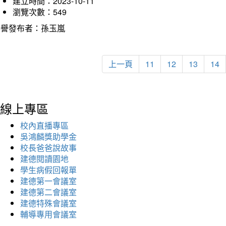
建立時間：2023-10-11
瀏覽次數：549
榮譽發布者：孫玉嵐
上一頁
11
12
13
14
線上專區
校內直播專區
吳鴻麟獎助學金
校長爸爸說故事
建德閱讀園地
學生病假回報單
建德第一會議室
建德第二會議室
建德特殊會議室
輔導專用會議室