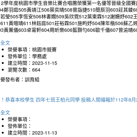
12學年度桃園市學生音樂比賽合唱團榮獲第一名優等晉級全國賽感
04鄭羽庭505黃靖江506葉奕晴508曾詣捷510簡辰羽603莊其錂6
若瑩505李恆安506林書嫺509吳欣霓512葉東霖512謝姍妤602
611黃暄晴611林鈺庭501莊裕霖501施畇妤504陳年楷506蘇乙
03黃薰儀603卓甯軒604周昕樂606藍顥勻606歐千儀607曾
詳全文
榮譽事項：桃園市競賽
發佈單位：學務處
建立時間：2023-11-15
瀏覽次數：664
榮譽發布者：訓育組
！恭喜本校學生 四年七班王柏元同學 投稿人間福報於112年8月
詳全文
榮譽事項：
發佈單位：
建立時間：2023-11-13