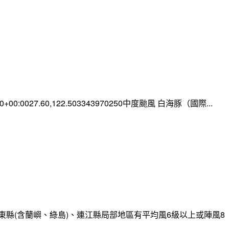
:00+00:0027.60,122.503343970250中度颱風 白海豚（國際...
縣(含蘭嶼、綠島)、連江縣局部地區有平均風6級以上或陣風8