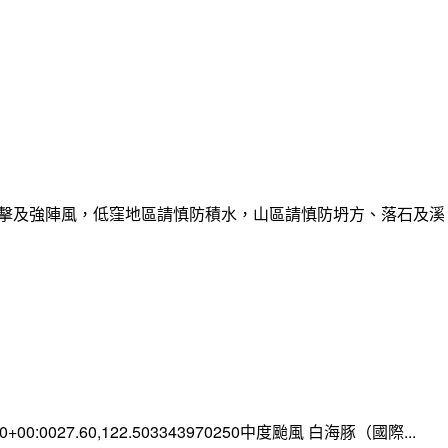
雷擊及強陣風，低窪地區請慎防積水，山區請慎防坍方、落石及溪
:00+00:0027.60,122.503343970250中度颱風 白海豚（國際...