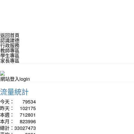
返回首頁
認識建德
行政服務
教師專區
學生專區
家長專區
網站登入login
流量統計
今天：
79534
昨天：
102175
本週：
712801
本月：
823996
總計：
33027473