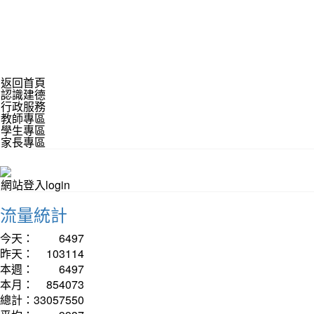
返回首頁
認識建德
行政服務
教師專區
學生專區
家長專區
網站登入login
流量統計
今天：
6497
昨天：
103114
本週：
6497
本月：
854073
總計：
33057550