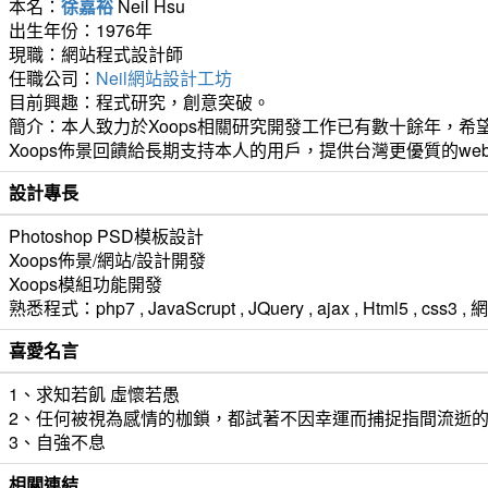
本名：
徐嘉裕
Neil Hsu
出生年份：1976年
現職：網站程式設計師
任職公司：
Neil網站設計工坊
目前興趣：程式研究，創意突破。
簡介：本人致力於Xoops相關研究開發工作已有數十餘年，希望
Xoops佈景回饋給長期支持本人的用戶，提供台灣更優質的we
設計專長
Photoshop PSD模板設計
Xoops佈景/網站/設計開發
Xoops模組功能開發
熟悉程式：php7 , JavaScrupt , JQuery , ajax , Html5 ,
喜愛名言
1、求知若飢 虛懷若愚
2、任何被視為感情的枷鎖，都試著不因幸運而捕捉指間流逝
3、自強不息
相關連結