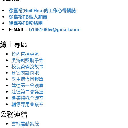
徐嘉裕(Neil Hsu)的工作心得網誌
徐嘉裕FB個人網頁
徐嘉裕FB粉絲團
E-MAIL：
b168168tw@gmail.com
線上專區
校內直播專區
吳鴻麟獎助學金
校長爸爸說故事
建德閱讀園地
學生病假回報單
建德第一會議室
建德第二會議室
建德特殊會議室
輔導專用會議室
公務連結
雲端差勤系統