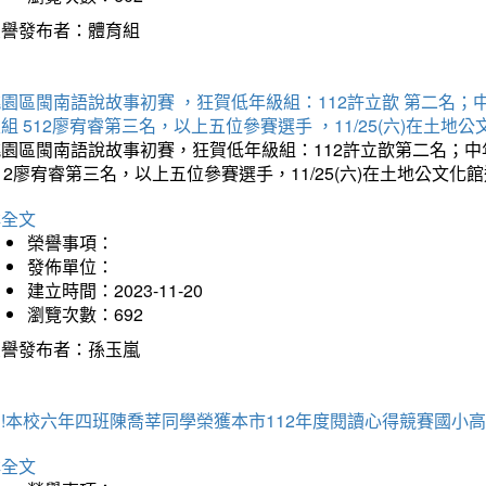
榮譽發布者：體育組
園區閩南語說故事初賽 ，狂賀低年級組：112許立歆 第二名；中年
組 512廖宥睿第三名，以上五位參賽選手 ，11/25(六)在土地
園區閩南語說故事初賽，狂賀低年級組：112許立歆第二名；中年
12廖宥睿第三名，以上五位參賽選手，11/25(六)在土地公文化
詳全文
榮譽事項：
發佈單位：
建立時間：2023-11-20
瀏覽次數：692
榮譽發布者：孫玉嵐
!本校六年四班陳喬莘同學榮獲本市112年度閱讀心得競賽國小高
詳全文