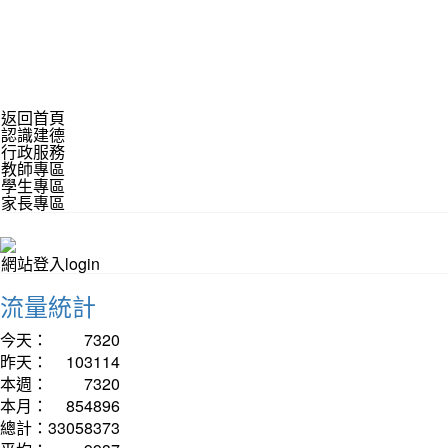
返回首頁
認識建德
行政服務
教師專區
學生專區
家長專區
網站登入login
流量統計
今天：
7320
昨天：
103114
本週：
7320
本月：
854896
總計：
33058373