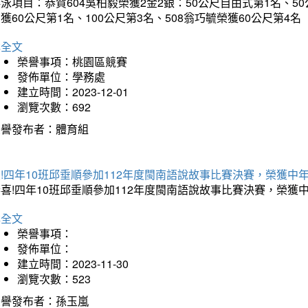
泳項目：恭賀604吳柏毅榮獲2金2銀：50公尺自由式第1名、50
獲60公尺第1名、100公尺第3名、508翁巧毓榮獲60公尺第4名
詳全文
榮譽事項：桃園區競賽
發佈單位：學務處
建立時間：2023-12-01
瀏覽次數：692
榮譽發布者：體育組
賀!四年10班邱垂順參加112年度閩南語說故事比賽決賽，榮獲
恭喜!四年10班邱垂順參加112年度閩南語說故事比賽決賽，榮
詳全文
榮譽事項：
發佈單位：
建立時間：2023-11-30
瀏覽次數：523
榮譽發布者：孫玉嵐