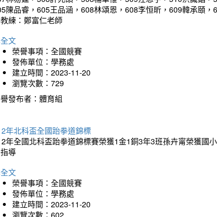
05陳品睿，605王品涵，608林頌恩，608李恒昕，609韓承頤，
導教練：鄭富仁老師
詳全文
榮譽事項：全國競賽
發佈單位：學務處
建立時間：2023-11-20
瀏覽次數：729
榮譽發布者：體育組
12年北科盃全國跆拳道錦標
112年全國北科盃跆拳道錦標賽榮獲1金1銅3年3班孫卉甯榮獲
的指導
詳全文
榮譽事項：全國競賽
發佈單位：學務處
建立時間：2023-11-20
瀏覽次數：602