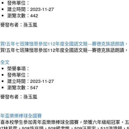
發佈單位：
建立時間：2023-11-27
瀏覽次數：442
榮譽發布者：孫玉嵐
賀!五年七班陳愷恩參加112年度全國語文競---賽德克族語朗讀
賀!五年七班陳愷恩參加112年度全國語文競---賽德克族語朗
詳全文
榮譽事項：
發佈單位：
建立時間：2023-11-27
瀏覽次數：547
榮譽發布者：孫玉嵐
青年盃樂樂棒球全國賽
喜本校學生參加青年盃樂樂棒球全國賽，榮獲六年級組冠軍，五年級
07林易霆，508許兆頡，508楊聿惟，509汪恩宇，510洪識錩，