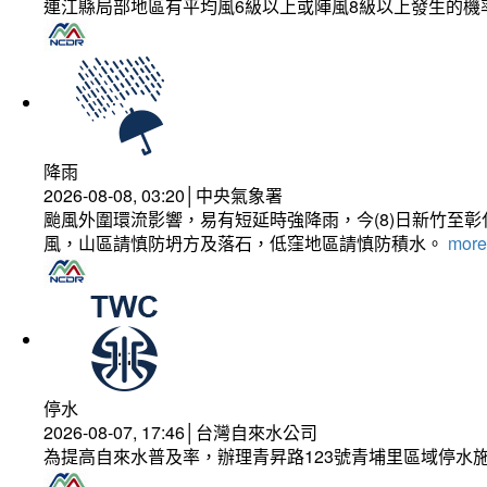
連江縣局部地區有平均風6級以上或陣風8級以上發生的機
降雨
2026-08-08, 03:20│中央氣象署
颱風外圍環流影響，易有短延時強降雨，今(8)日新竹至
風，山區請慎防坍方及落石，低窪地區請慎防積水。
more.
停水
2026-08-07, 17:46│台灣自來水公司
為提高自來水普及率，辦理青昇路123號青埔里區域停水