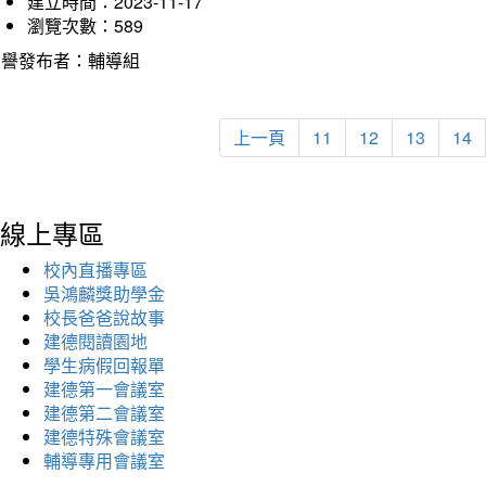
建立時間：2023-11-17
瀏覽次數：589
榮譽發布者：輔導組
上一頁
11
12
13
14
線上專區
校內直播專區
吳鴻麟獎助學金
校長爸爸說故事
建德閱讀園地
學生病假回報單
建德第一會議室
建德第二會議室
建德特殊會議室
輔導專用會議室