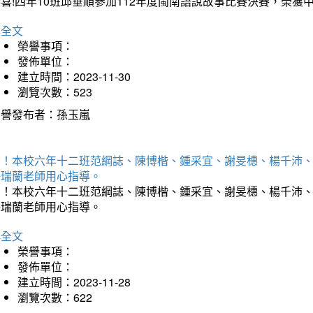
恭喜!四年10班邱垂順參加112年度閩南語說故事比賽決賽，榮
詳全文
榮譽事項：
發佈單位：
建立時間：2023-11-30
瀏覽次數：523
榮譽發布者：孫玉嵐
賀！本校六年十二班范綱誌、陳博楷、鍾采宜、謝旻橞、楊千沛、
許瑞蘭老師用心指導。
賀！本校六年十二班范綱誌、陳博楷、鍾采宜、謝旻橞、楊千沛、
許瑞蘭老師用心指導。
詳全文
榮譽事項：
發佈單位：
建立時間：2023-11-28
瀏覽次數：622