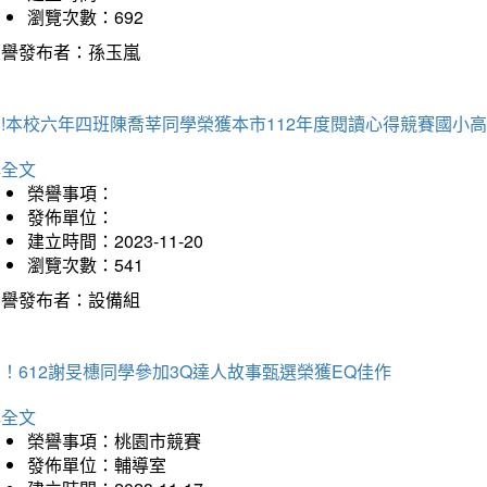
瀏覽次數：692
榮譽發布者：孫玉嵐
!本校六年四班陳喬莘同學榮獲本市112年度閱讀心得競賽國小高
詳全文
榮譽事項：
發佈單位：
建立時間：2023-11-20
瀏覽次數：541
榮譽發布者：設備組
！612謝旻橞同學參加3Q達人故事甄選榮獲EQ佳作
詳全文
榮譽事項：桃園市競賽
發佈單位：輔導室