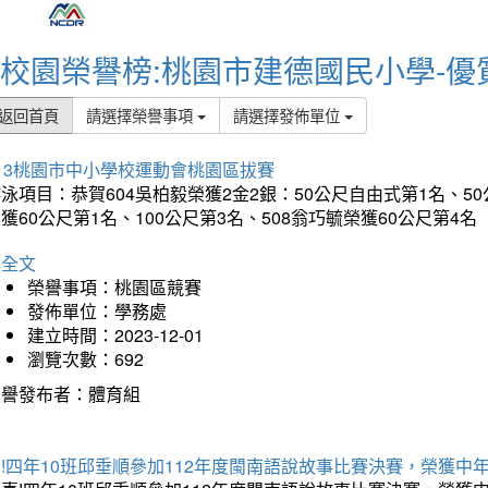
校園榮譽榜:桃園市建德國民小學-優
返回首頁
請選擇榮譽事項
請選擇發佈單位
13桃園市中小學校運動會桃園區拔賽
泳項目：恭賀604吳柏毅榮獲2金2銀：50公尺自由式第1名、50
獲60公尺第1名、100公尺第3名、508翁巧毓榮獲60公尺第4名
詳全文
榮譽事項：桃園區競賽
發佈單位：學務處
建立時間：2023-12-01
瀏覽次數：692
榮譽發布者：體育組
賀!四年10班邱垂順參加112年度閩南語說故事比賽決賽，榮獲