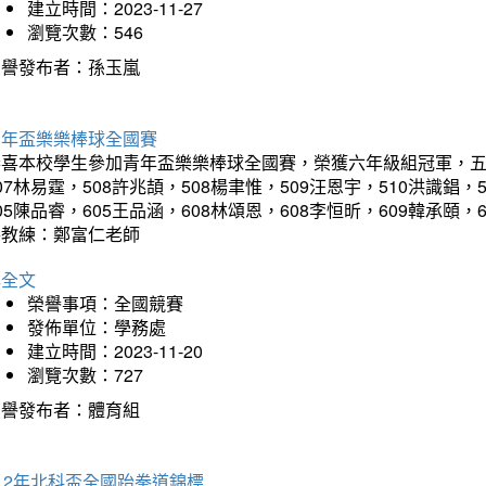
建立時間：2023-11-27
瀏覽次數：546
榮譽發布者：孫玉嵐
青年盃樂樂棒球全國賽
喜本校學生參加青年盃樂樂棒球全國賽，榮獲六年級組冠軍，五年級
07林易霆，508許兆頡，508楊聿惟，509汪恩宇，510洪識錩，
05陳品睿，605王品涵，608林頌恩，608李恒昕，609韓承頤，
導教練：鄭富仁老師
詳全文
榮譽事項：全國競賽
發佈單位：學務處
建立時間：2023-11-20
瀏覽次數：727
榮譽發布者：體育組
12年北科盃全國跆拳道錦標